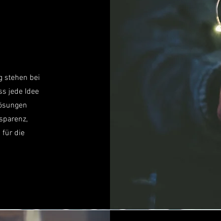
g stehen bei
ss jede Idee
Lösungen
nsparenz,
 für die