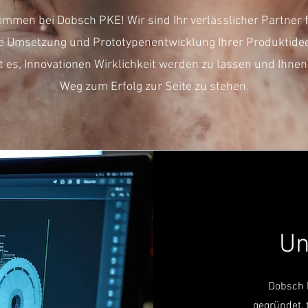
ommen bei Dobsch PKE! Wir sind Ihr verlässlicher Partner f
e Umsetzung und Prototypenentwicklung Ihrer Produktide
st es, Innovationen Wirklichkeit werden zu lassen und Ihnen
Weg zum Erfolg zur Seite zu stehen.
Un
Dobsch 
gegründet,